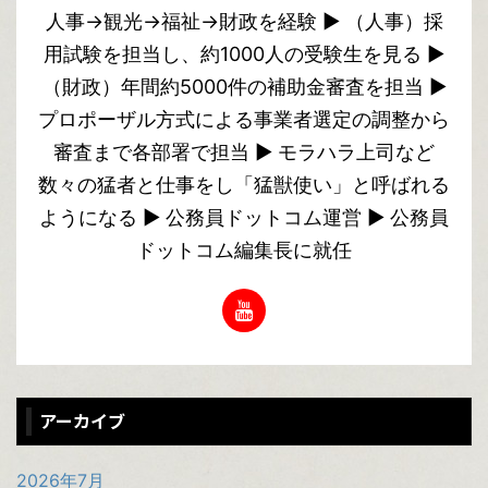
人事→観光→福祉→財政を経験 ▶︎ （人事）採
用試験を担当し、約1000人の受験生を見る ▶︎
（財政）年間約5000件の補助金審査を担当 ▶︎
プロポーザル方式による事業者選定の調整から
審査まで各部署で担当 ▶︎ モラハラ上司など
数々の猛者と仕事をし「猛獣使い」と呼ばれる
ようになる ▶︎ 公務員ドットコム運営 ▶︎ 公務員
ドットコム編集長に就任
アーカイブ
2026年7月