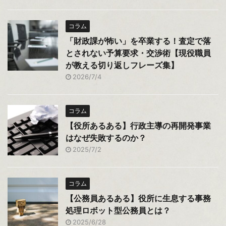
コラム
「財政課が怖い」を卒業する！査定で落
とされない予算要求・交渉術【現役職員
が教える切り返しフレーズ集】
2026/7/4
コラム
【役所あるある】行政主導の再開発事業
はなぜ失敗するのか？
2025/7/2
コラム
【公務員あるある】役所に生息する事務
処理ロボット型公務員とは？
2025/6/28