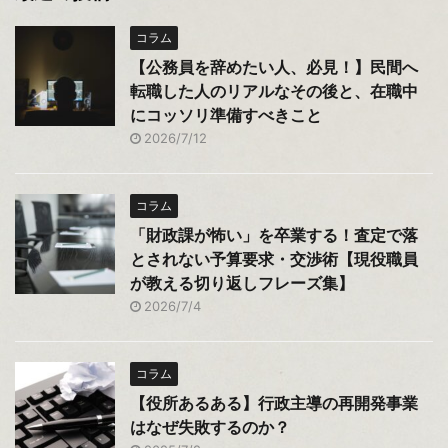
コラム
【公務員を辞めたい人、必見！】民間へ
転職した人のリアルなその後と、在職中
にコッソリ準備すべきこと
2026/7/12
コラム
「財政課が怖い」を卒業する！査定で落
とされない予算要求・交渉術【現役職員
が教える切り返しフレーズ集】
2026/7/4
コラム
【役所あるある】行政主導の再開発事業
はなぜ失敗するのか？