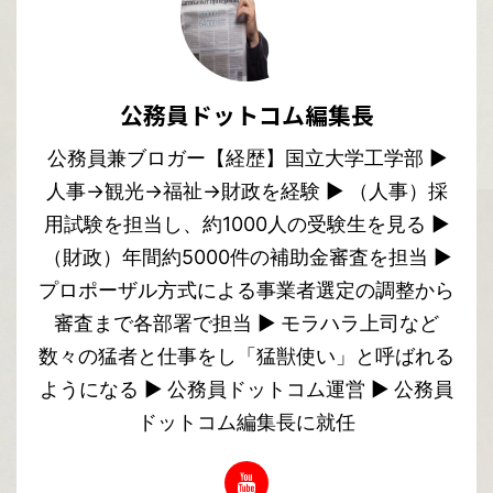
公務員ドットコム編集長
公務員兼ブロガー【経歴】国立大学工学部 ▶︎
人事→観光→福祉→財政を経験 ▶︎ （人事）採
用試験を担当し、約1000人の受験生を見る ▶︎
（財政）年間約5000件の補助金審査を担当 ▶︎
プロポーザル方式による事業者選定の調整から
審査まで各部署で担当 ▶︎ モラハラ上司など
数々の猛者と仕事をし「猛獣使い」と呼ばれる
ようになる ▶︎ 公務員ドットコム運営 ▶︎ 公務員
ドットコム編集長に就任