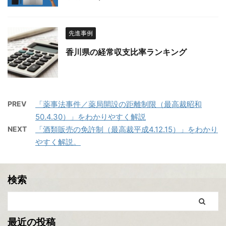
先進事例
香川県の経常収支比率ランキング
PREV
「薬事法事件／薬局開設の距離制限（最高裁昭和
50.4.30）」をわかりやすく解説
NEXT
「酒類販売の免許制（最高裁平成4.12.15）」をわかり
やすく解説。
検索
最近の投稿