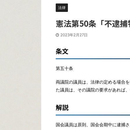
法律
憲法第50条「不逮
2023年2月27日
条文
第五十条
両議院の議員は、法律の定める場合を
た議員は、その議院の要求があれば、
解説
国会議員は原則、国会会期中に逮捕さ