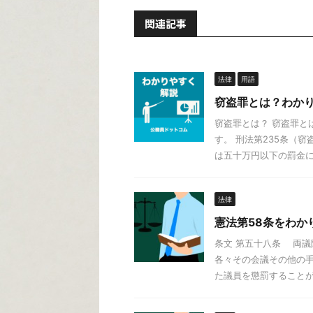
関連記事
法律
用語
窃盗罪とは？わか
窃盗罪とは？ 窃盗罪と
す。 刑法第235条（
は五十万円以下の罰金に処
法律
憲法第58条をわか
条文 第五十八条 両議
各々その会議その他の
た議員を懲罰することがで