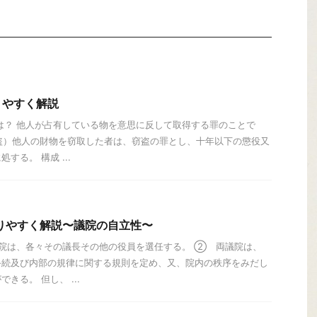
りやすく解説
は？ 他人が占有している物を意思に反して取得する罪のことで
窃盗）他人の財物を窃取した者は、窃盗の罪とし、十年以下の懲役又
する。 構成 ...
りやすく解説〜議院の自立性〜
院は、各々その議長その他の役員を選任する。 ② 両議院は、
手続及び内部の規律に関する規則を定め、又、院内の秩序をみだし
きる。 但し、 ...