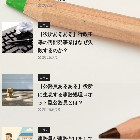
2026/7/4
コラム
【役所あるある】行政主
導の再開発事業はなぜ失
敗するのか？
2025/7/2
コラム
【公務員あるある】役所
に生息する事務処理ロボ
ット型公務員とは？
2025/6/28
コラム
事務屋が事務だけをして