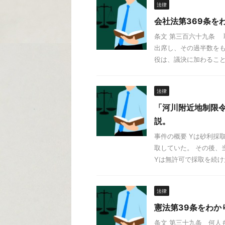
法律
会社法第369条を
条文 第三百六十九条
出席し、その過半数をも
役は、議決に加わることが
法律
「河川附近地制限令
説。
事件の概要 Yは砂利採
取していた。 その後、
Yは無許可で採取を続けた
法律
憲法第39条をわか
条文 第三十九条 何人