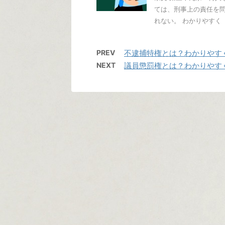
ては、刑事上の責任を
れない。 わかりやすく 「
PREV
不逮捕特権とは？わかりやす
NEXT
議員懲罰権とは？わかりやす