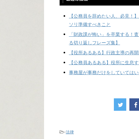
【公務員を辞めたい人、必見！】
ソリ準備すべきこと
「財政課が怖い」を卒業する！査
る切り返しフレーズ集】
【役所あるある】行政主導の再開
【公務員あるある】役所に生息す
事務屋が事務だけをしていてはい
-
法律