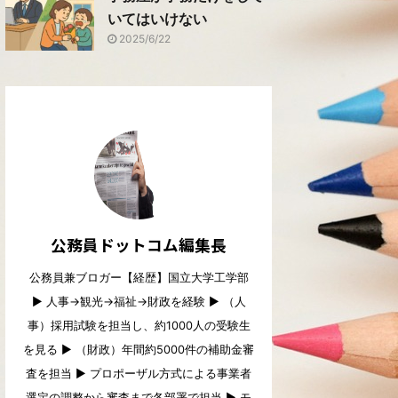
いてはいけない
2025/6/22
公務員ドットコム編集長
公務員兼ブロガー【経歴】国立大学工学部
▶︎ 人事→観光→福祉→財政を経験 ▶︎ （人
事）採用試験を担当し、約1000人の受験生
を見る ▶︎ （財政）年間約5000件の補助金審
査を担当 ▶︎ プロポーザル方式による事業者
選定の調整から審査まで各部署で担当 ▶︎ モ