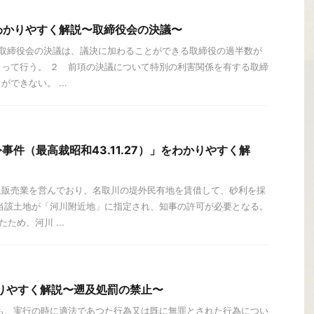
わかりやすく解説〜取締役会の決議〜
 取締役会の決議は、議決に加わることができる取締役の過半数が
って行う。 ２ 前項の決議について特別の利害関係を有する取締
できない。 ...
事件（最高裁昭和43.11.27）」をわかりやすく解
取販売業を営んでおり、名取川の堤外民有地を賃借して、砂利を採
当該土地が「河川附近地」に指定され、知事の許可が必要となる。
ため、河川 ...
りやすく解説〜遡及処罰の禁止〜
も、実行の時に適法であつた行為又は既に無罪とされた行為につい