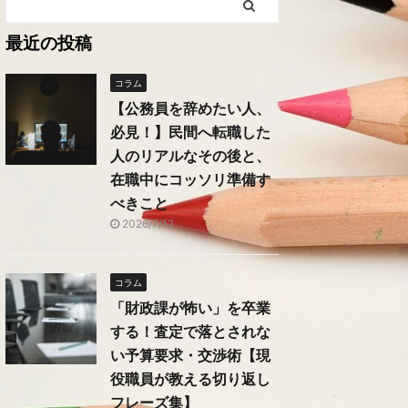
最近の投稿
コラム
【公務員を辞めたい人、
必見！】民間へ転職した
人のリアルなその後と、
在職中にコッソリ準備す
べきこと
2026/7/12
コラム
「財政課が怖い」を卒業
する！査定で落とされな
い予算要求・交渉術【現
役職員が教える切り返し
フレーズ集】