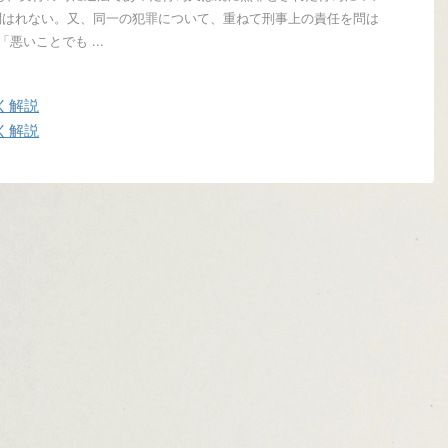
問はれない。又、同一の犯罪について、重ねて刑事上の責任を問は
悪いことでも ...
く解説
く解説