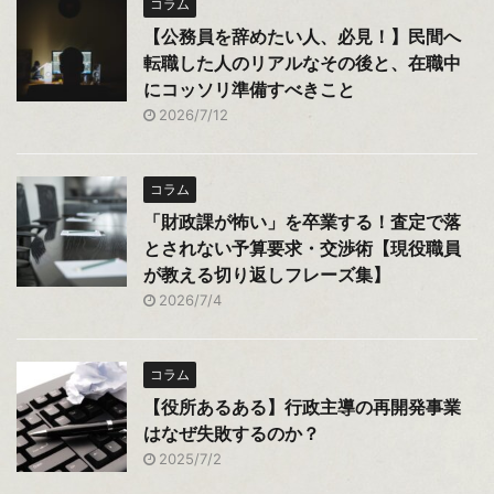
コラム
【公務員を辞めたい人、必見！】民間へ
転職した人のリアルなその後と、在職中
にコッソリ準備すべきこと
2026/7/12
コラム
「財政課が怖い」を卒業する！査定で落
とされない予算要求・交渉術【現役職員
が教える切り返しフレーズ集】
2026/7/4
コラム
【役所あるある】行政主導の再開発事業
はなぜ失敗するのか？
2025/7/2