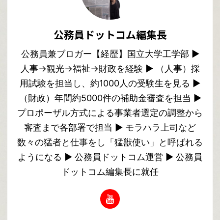
公務員ドットコム編集長
公務員兼ブロガー【経歴】国立大学工学部 ▶︎
人事→観光→福祉→財政を経験 ▶︎ （人事）採
用試験を担当し、約1000人の受験生を見る ▶︎
（財政）年間約5000件の補助金審査を担当 ▶︎
プロポーザル方式による事業者選定の調整から
審査まで各部署で担当 ▶︎ モラハラ上司など
数々の猛者と仕事をし「猛獣使い」と呼ばれる
ようになる ▶︎ 公務員ドットコム運営 ▶︎ 公務員
ドットコム編集長に就任