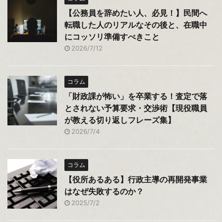
【公務員を辞めたい人、必見！】民間へ
転職した人のリアルなその後と、在職中
にコッソリ準備すべきこと
2026/7/12
コラム
「財政課が怖い」を卒業する！査定で落
とされない予算要求・交渉術【現役職員
が教える切り返しフレーズ集】
2026/7/4
コラム
【役所あるある】行政主導の再開発事業
はなぜ失敗するのか？
2025/7/2