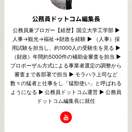
公務員ドットコム編集長
公務員兼ブロガー【経歴】国立大学工学部 ▶︎
人事→観光→福祉→財政を経験 ▶︎ （人事）採
用試験を担当し、約1000人の受験生を見る ▶︎
（財政）年間約5000件の補助金審査を担当 ▶︎
プロポーザル方式による事業者選定の調整から
審査まで各部署で担当 ▶︎ モラハラ上司など
数々の猛者と仕事をし「猛獣使い」と呼ばれる
ようになる ▶︎ 公務員ドットコム運営 ▶︎ 公務員
ドットコム編集長に就任